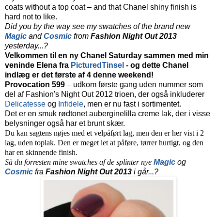
coats without a top coat – and that Chanel shiny finish is
hard not to like.
Did you by the way see my swatches of the brand new
Magic
and
Cosmic
from
Fashion Night Out 2013
yesterday...?
Velkommen til en ny Chanel Saturday sammen med min
veninde Elena fra
PicturedTinsel
- og dette Chanel
indlæg er det første af 4 denne weekend!
Provocation 599
– udkom første gang uden nummer som
del af Fashion's Night Out 2012 trioen, der også inkluderer
Delicatesse
og
Infidele
, men er nu fast i sortimentet.
Det er en smuk rødtonet auberginelilla creme lak, der i visse
belysninger også har et brunt skær.
Du kan sagtens nøjes med et velpåført lag, men den er her vist i 2
lag, uden toplak. Den er meget let at påføre, tørrer hurtigt, og den
har en skinnende finish.
Så du forresten mine swatches af de splinter nye
Magic
og
Cosmic
fra
Fashion Night Out 2013
i går...?